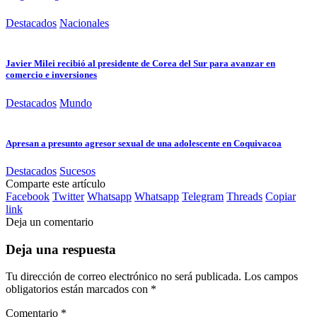
Destacados
Nacionales
Javier Milei recibió al presidente de Corea del Sur para avanzar en
comercio e inversiones
Destacados
Mundo
Apresan a presunto agresor sexual de una adolescente en Coquivacoa
Destacados
Sucesos
Comparte este artículo
Facebook
Twitter
Whatsapp
Whatsapp
Telegram
Threads
Copiar
link
Deja un comentario
Deja una respuesta
Tu dirección de correo electrónico no será publicada.
Los campos
obligatorios están marcados con
*
Comentario
*