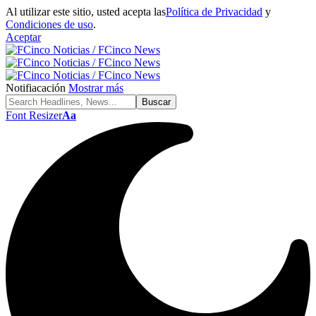
Al utilizar este sitio, usted acepta las
Política de Privacidad
y
Condiciones de uso
.
Aceptar
Notifiacación
Mostrar más
Font Resizer
Aa